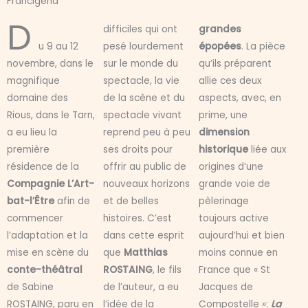
Francigéna"
D
difficiles qui ont
grandes
u 9 au 12
pesé lourdement
épopées
. La pièce
novembre, dans le
sur le monde du
qu’ils préparent
magnifique
spectacle, la vie
allie ces deux
domaine des
de la scène et du
aspects, avec, en
Rious, dans le Tarn,
spectacle vivant
prime, une
a eu lieu la
reprend peu à peu
dimension
première
ses droits pour
historique
liée aux
résidence de la
offrir au public de
origines d’une
Compagnie L’Art-
nouveaux horizons
grande voie de
bat-l’Être
afin de
et de belles
pèlerinage
commencer
histoires. C’est
toujours active
l’adaptation et la
dans cette esprit
aujourd’hui et bien
mise en scène du
que
Matthias
moins connue en
conte-théâtral
ROSTAING
, le fils
France que « St
de Sabine
de l’auteur, a eu
Jacques de
ROSTAING, paru en
l’idée de la
Compostelle »:
La