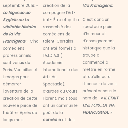
septembre 2019: «
création de la
Via Francigena
.
La légende de
compagnie l’Art-
C’est donc un
Sygéric ou La
bat-l’Être et qu’il a
spectacle plein
véritable histoire
rassemblé des
d’humour et
de la Via
comédiens de
d’enseignement
Francigena
« . Cinq
talent. Certains
historique que la
comédiens
ont été formés à
troupe a
professionnels
l’A.I.D.A.S (
commencé à
sont venus de
Académie
mettre en forme
Paris, Versailles et
Internationale des
et qu’elle aura
Limoges pour
Arts du
l’honneur de vous
démarrer
Spectacle),
présenter sous le
l’aventure de la
d’autres au Cours
nom de :
« IL ETAIT
création de cette
Florent, mais tous
UNE FOIS…LA VIA
nouvelle pièce de
ont un commun le
FRANCIGENA. »
théâtre. Après de
goût de la
longs mois
comédie
et des